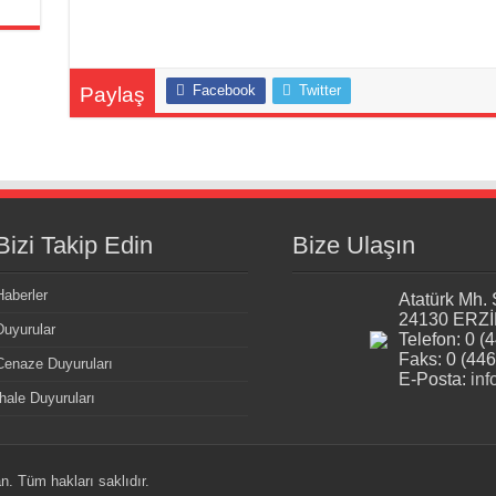
Facebook
Twitter
Paylaş
Bizi Takip Edin
Bize Ulaşın
Haberler
Atatürk Mh.
24130 ERZ
Duyurular
Telefon: 0 (
Faks: 0 (446
Cenaze Duyuruları
E-Posta:
inf
İhale Duyuruları
. Tüm hakları saklıdır.