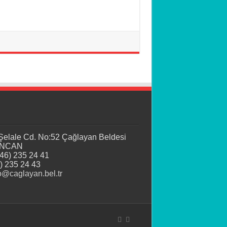
 Şelale Cd. No:52 Çağlayan Beldesi
İNCAN
446) 235 24 41
) 235 24 43
o@caglayan.bel.tr