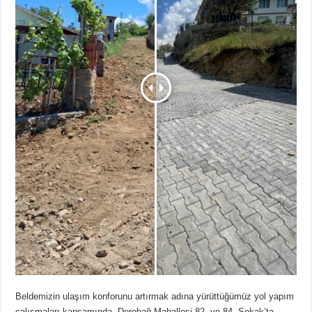
Beldemizin ulaşım konforunu artırmak adına yürüttüğümüz yol yapım
çalışmaları kapsamında, Derebağ Mahallesi 82. ve 84. Sokak’ta