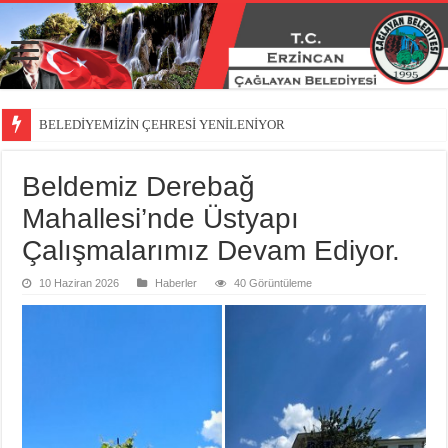
BELEDİYEMİZİN ÇEHRESİ YENİLENİYOR
Beldemiz Derebağ
Mahallesi’nde Üstyapı
Çalışmalarımız Devam Ediyor.
10 Haziran 2026
Haberler
40 Görüntüleme