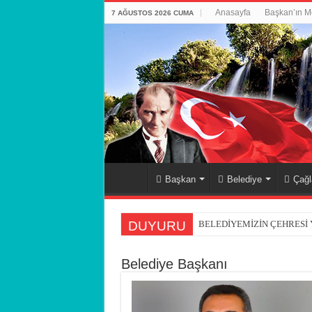
Anasayfa
Başkan’ın M
7 AĞUSTOS 2026 CUMA
Başkan
Belediye
Çağl
DUYURU
BELEDİYEMİZİN ÇEHRESİ
Belediye Başkanı