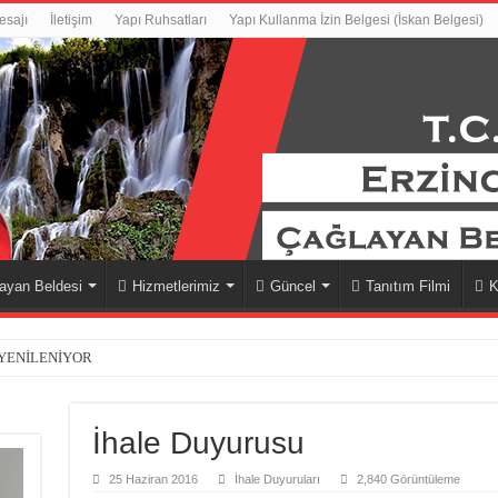
esajı
İletişim
Yapı Ruhsatları
Yapı Kullanma İzin Belgesi (İskan Belgesi)
ayan Beldesi
Hizmetlerimiz
Güncel
Tanıtım Filmi
K
 YENİLENİYOR
İhale Duyurusu
25 Haziran 2016
İhale Duyuruları
2,840 Görüntüleme