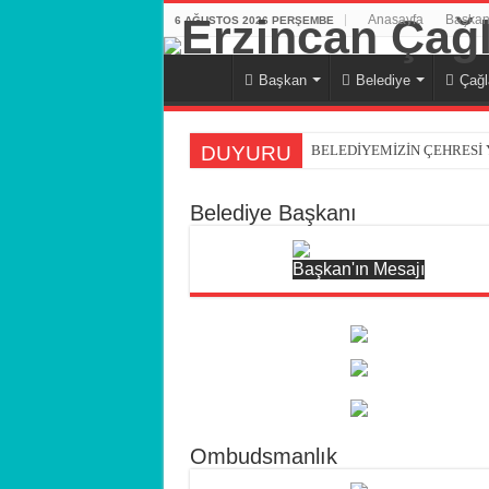
Anasayfa
Başkan
6 AĞUSTOS 2026 PERŞEMBE
Başkan
Belediye
Çağl
DUYURU
BELEDİYEMİZİN ÇEHRESİ
Belediye Başkanı
Başkan'ın Mesajı
Ombudsmanlık