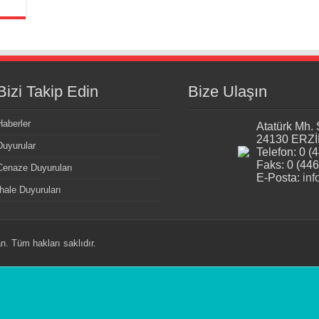
Bizi Takip Edin
Bize Ulaşın
Haberler
Atatürk Mh.
24130 ERZ
Duyurular
Telefon: 0 (
Faks: 0 (446
Cenaze Duyuruları
E-Posta:
inf
İhale Duyuruları
. Tüm hakları saklıdır.