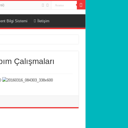
si)
ent Bilgi Sistemi
İletişim
pım Çalışmaları