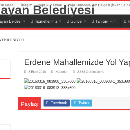
’ın Mesajı
İletişim
Yapı Ruhsatları
Yapı Kullanma İzin Belgesi (İskan Belge
ayan Beldesi
Hizmetlerimiz
Güncel
Tanıtım Filmi
K
 YENİLENİYOR
Erdene Mahallemizde Yol Ya
3 Ekim 2016
Haberler
2,668 Görüntüleme
Facebook
Twitter
Paylaş