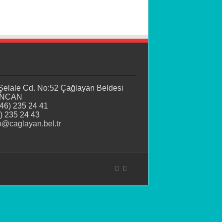
 Şelale Cd. No:52 Çağlayan Beldesi
İNCAN
446) 235 24 41
) 235 24 43
o@caglayan.bel.tr