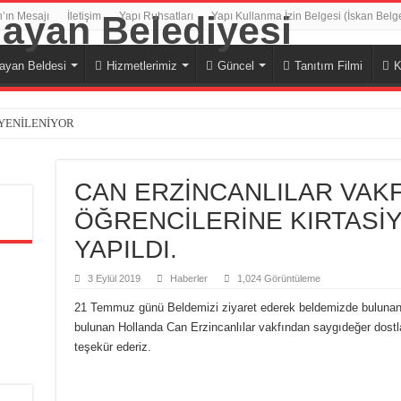
’ın Mesajı
İletişim
Yapı Ruhsatları
Yapı Kullanma İzin Belgesi (İskan Belg
ayan Beldesi
Hizmetlerimiz
Güncel
Tanıtım Filmi
K
 YENİLENİYOR
ALIŞMALARI TAMAMLANDI.
NİLENİYOR
CAN ERZİNCANLILAR VAK
nde Üstyapı Çalışmalarımız Devam Ediyor.
ÖĞRENCİLERİNE KIRTASİY
NLİK VE ÇOÇUK BAYRAMI KUTLU OLSUN
YAPILDI.
UTLU OLSUN
3 Eylül 2019
Haberler
1,024 Görüntüleme
Rİ’NİN 111. YILI KUTLU OLSUN
21 Temmuz günü Beldemizi ziyaret ederek beldemizde bulunan i
 GÜNÜ KUTLU OLSUN
bulunan Hollanda Can Erzincanlılar vakfından saygıdeğer do
teşekür ederiz.
N