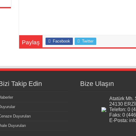
Facebook
Twitter
Paylaş
Bizi Takip Edin
Bize Ulaşın
Haberler
Atatürk Mh.
24130 ERZ
Duyurular
Telefon: 0 (
Faks: 0 (446
Cenaze Duyuruları
E-Posta:
inf
İhale Duyuruları