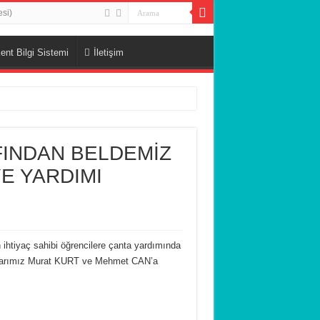
esi)
ent Bilgi Sistemi
İletişim
FINDAN BELDEMİZ
E YARDIMI
htiyaç sahibi öğrencilere çanta yardımında
stlarımız Murat KURT ve Mehmet CAN’a