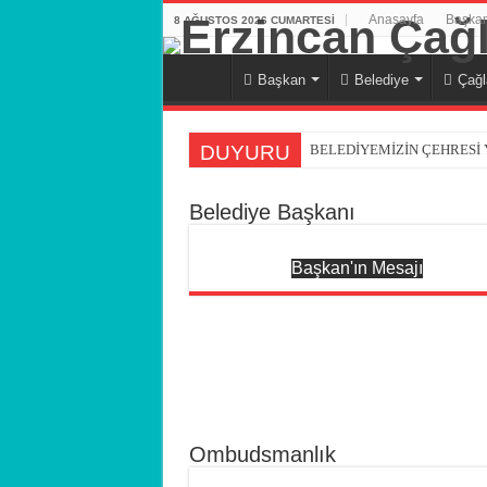
Anasayfa
Başkan
8 AĞUSTOS 2026 CUMARTESI
Başkan
Belediye
Çağl
DUYURU
BELEDİYEMİZİN ÇEHRESİ
BELDEMİZ NUMARATAJ Ç
Belediye Başkanı
BELDEMİZ SOKAKLARI YE
Beldemiz Derebağ Mahallesi’
Başkan'ın Mesajı
23 NİSAN ULUSAL EĞEME
RAMAZAN BAYRAMINIZ K
18 MART ÇANAKKALE ZAFE
8 MART DÜNYA KADINLAR
YENİ YILINIZ KUTLU OLSU
Ombudsmanlık
DUYURU / TEBLİĞ İLANI