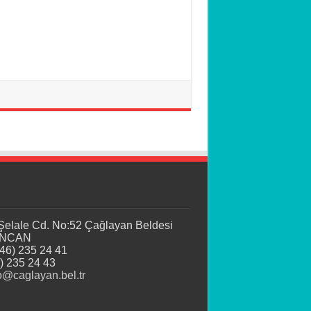
 Şelale Cd. No:52 Çağlayan Beldesi
İNCAN
446) 235 24 41
) 235 24 43
o@caglayan.bel.tr